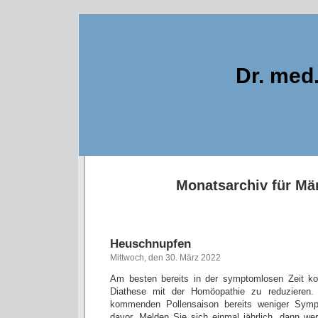
Dr. med
Monatsarchiv für Mä
Heuschnupfen
Mittwoch, den 30. März 2022
Am besten bereits in der symptomlosen Zeit k
Diathese mit der Homöopathie zu reduzieren
kommenden Pollensaison bereits weniger Sym
davor. Melden Sie sich einmal jährlich, dann we