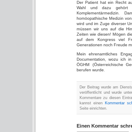
Der Patient hat ein Recht a
Wahl und dazu gehört a
Komplementärmedizin. Dam
homöopathische Medizin von de
wird und im Zuge diverser Um
müssen wir uns auf die Hinte
Zeiten wie diesen! Mögen di
auf dem Kongress viel F
Generationen noch Freude mi
Mein ehrenamtliches Enga
Documentation, wozu ich in 
ÖGHM (Österreichische Ges
berufen wurde.
Der Beitrag wurde am Diens
veröffentlicht und wurde unt
Kommentare zu diesen Eintr
kannst einen
Kommentar sch
Seite einrichten.
Einen Kommentar schr