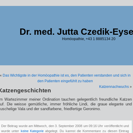
Dr. med. Jutta Czedik-Eys
Homöopathie, +43 1 8885134 20
«
Das Wichtigste in der Homöopathie ist es, den Patienten verstanden und sich in
den Patienten eingefühlt zu haben
Katzennachwuchs
»
Katzengeschichten
Im Wartezimmer meiner Ordination tauchen gelegentlich freundliche Katzen
auf. Die weisse gemütliche, immer fröhliche Lindi, die graue elegante und
uschelige Vala und der sandfarbene, friedfertige Geronimo.
Der Beitrag wurde am Mittwoch, den 3. September 2008 um 09:16 Uhr veröffentlicht und
wurde unter
keine Kategorie
abgelegt. Du kannst die Kommentare zu diesen Eintrag